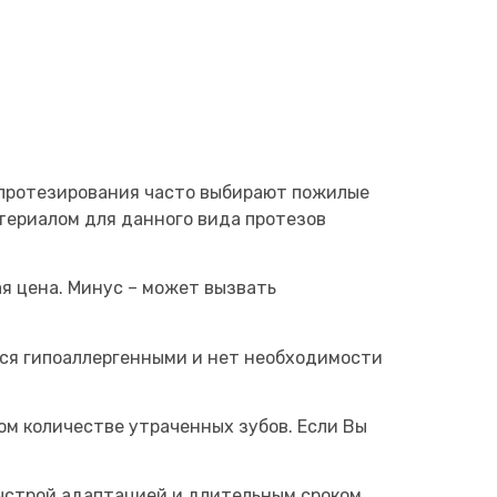
б протезирования часто выбирают пожилые
териалом для данного вида протезов
я цена. Минус – может вызвать
тся гипоаллергенными и нет необходимости
м количестве утраченных зубов. Если Вы
ыстрой адаптацией и длительным сроком