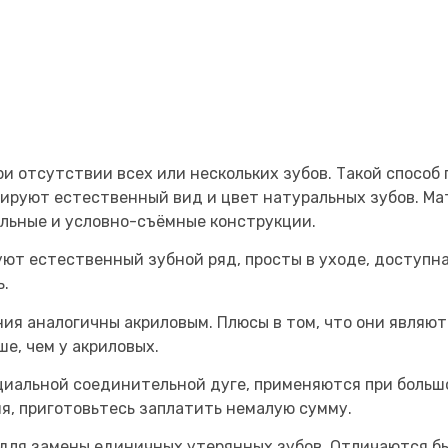
и отсутствии всех или нескольких зубов. Такой спосо
ируют естественный вид и цвет натуральных зубов. Ма
ельные и условно-съёмные конструкции.
ют естественный зубной ряд, просты в уходе, доступна
ь.
ния аналогичны акриловым. Плюсы в том, что они являю
е, чем у акриловых.
циальной соединительной дуге, применяются при большо
я, приготовьтесь заплатить немалую сумму.
ля замены единичных утерянных зубов. Отличаются б